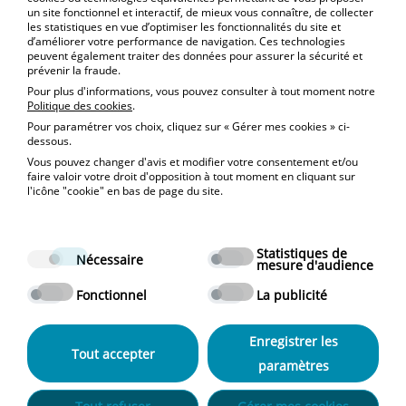
Je souhaite souscrire un nouveau contrat
un site fonctionnel et interactif, de mieux vous connaître, de collecter
les statistiques en vue d’optimiser les fonctionnalités du site et
d’améliorer votre performance de navigation. Ces technologies
Je veux résilier mon contrat
peuvent également traiter des données pour assurer la sécurité et
prévenir la fraude.
J’ai une réclamation
Pour plus d'informations, vous pouvez consulter à tout moment notre
Politique des cookies
.
Pour paramétrer vos choix, cliquez sur « Gérer mes cookies » ci-
Contact
dessous.
Vous pouvez changer d'avis et modifier votre consentement et/ou
faire valoir votre droit d'opposition à tout moment en cliquant sur
l'icône "cookie" en bas de page du site.
Statistiques de
Nécessaire
mesure d'audience
© 2024 Garantie M, tous droits réservés.
Fonctionnel
La publicité
Plan du site
Mentions légales
Enregistrer les
Politique de données personnelles
Tout accepter
Politique de confidentialité
paramètres
Avertissement phishing