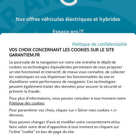
Nos offres véhicules électriques et hybrides
Espace pro
Actualités
Politique de confidentialité
VOS CHOIX CONCERNANT LES COOKIES SUR LE SITE
GARANTIEM.FR
Je suis particulier
La poursuite de la navigation sur notre site entraîne le dépôt de
cookies ou technologies équivalentes permettant de vous proposer
Je souhaite souscrire un nouveau contrat
un site fonctionnel et interactif, de mieux vous connaître, de collecter
les statistiques en vue d’optimiser les fonctionnalités du site et
d’améliorer votre performance de navigation. Ces technologies
Je veux résilier mon contrat
peuvent également traiter des données pour assurer la sécurité et
prévenir la fraude.
J’ai une réclamation
Pour plus d'informations, vous pouvez consulter à tout moment notre
Politique des cookies
.
Pour paramétrer vos choix, cliquez sur « Gérer mes cookies » ci-
Contact
dessous.
Vous pouvez changer d'avis et modifier votre consentement et/ou
faire valoir votre droit d'opposition à tout moment en cliquant sur
l'icône "cookie" en bas de page du site.