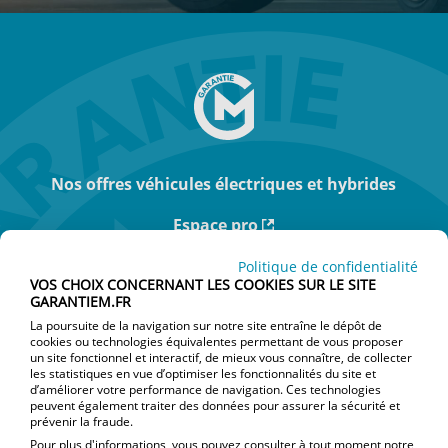
Nos offres véhicules électriques et hybrides
Espace pro
Actualités
Politique de confidentialité
VOS CHOIX CONCERNANT LES COOKIES SUR LE SITE
GARANTIEM.FR
Je suis particulier
La poursuite de la navigation sur notre site entraîne le dépôt de
cookies ou technologies équivalentes permettant de vous proposer
Je souhaite souscrire un nouveau contrat
un site fonctionnel et interactif, de mieux vous connaître, de collecter
les statistiques en vue d’optimiser les fonctionnalités du site et
d’améliorer votre performance de navigation. Ces technologies
Je veux résilier mon contrat
peuvent également traiter des données pour assurer la sécurité et
prévenir la fraude.
J’ai une réclamation
Pour plus d'informations, vous pouvez consulter à tout moment notre