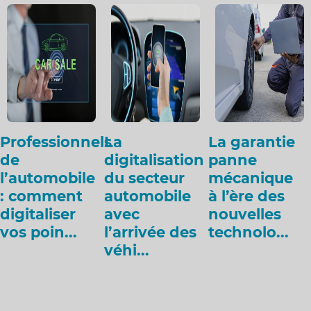
Professionnels
La
La garantie
de
digitalisation
panne
l’automobile
du secteur
mécanique
: comment
automobile
à l’ère des
digitaliser
avec
nouvelles
vos poin...
l’arrivée des
technolo...
véhi...