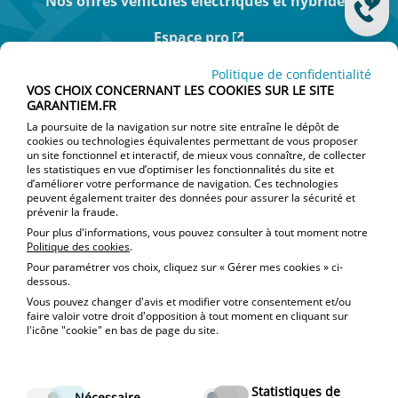
Nos offres véhicules électriques et hybrides
Espace pro
Actualités
Politique de confidentialité
VOS CHOIX CONCERNANT LES COOKIES SUR LE SITE
GARANTIEM.FR
Je suis particulier
La poursuite de la navigation sur notre site entraîne le dépôt de
cookies ou technologies équivalentes permettant de vous proposer
Je souhaite souscrire un nouveau contrat
un site fonctionnel et interactif, de mieux vous connaître, de collecter
les statistiques en vue d’optimiser les fonctionnalités du site et
d’améliorer votre performance de navigation. Ces technologies
Je veux résilier mon contrat
peuvent également traiter des données pour assurer la sécurité et
prévenir la fraude.
J’ai une réclamation
Pour plus d'informations, vous pouvez consulter à tout moment notre
Politique des cookies
.
Pour paramétrer vos choix, cliquez sur « Gérer mes cookies » ci-
Contact
dessous.
Vous pouvez changer d'avis et modifier votre consentement et/ou
faire valoir votre droit d'opposition à tout moment en cliquant sur
l'icône "cookie" en bas de page du site.
Statistiques de
Nécessaire