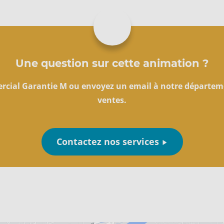
Une question sur cette animation ?
rcial Garantie M ou envoyez un email à notre départem
ventes.
Contactez nos services