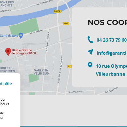
NOS COO
04 26 73 79 60
info@garanti
10 rue Olymp
Villeurbanne
tialité
 ou
nel et
 de
our